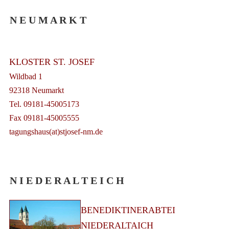
N E U M A R K T
KLOSTER ST. JOSEF
Wildbad 1
92318 Neumarkt
Tel. 09181-45005173
Fax 09181-45005555
tagungshaus(at)stjosef-nm.de
N I E D E R A L T E I C H
BENEDIKTINERABTEI
NIEDERALTAICH