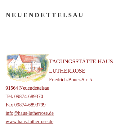
N E U E N D E T T E L S A U
TAGUNGSSTÄTTE HAUS
LUTHERROSE
Friedrich-Bauer-Str. 5
91564 Neuendettelsau
Tel. 09874-689370
Fax 09874-6893799
info@haus-lutherrose.de
www.haus-lutherrose.de