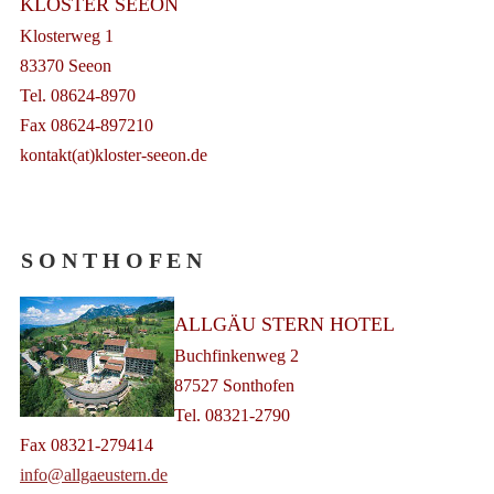
KLOSTER SEEON
Klosterweg 1
83370 Seeon
Tel. 08624-8970
Fax 08624-897210
kontakt(at)kloster-seeon.de
S O N T H O F E N
ALLGÄU STERN HOTEL
Buchfinkenweg 2
87527 Sonthofen
Tel. 08321-2790
Fax 08321-279414
info@allgaeustern.de