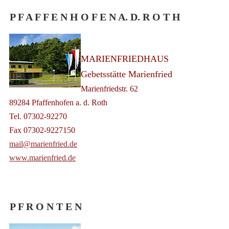
P F A F F E N H O F E N A. D. R O T H
MARIENFRIEDHAUS
Gebetsstätte Marienfried
Marienfriedstr. 62
89284 Pfaffenhofen a. d. Roth
Tel. 07302-92270
Fax 07302-9227150
mail@marienfried.de
www.marienfried.de
P F R O N T E N