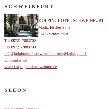
S C H W E I N F U R T
KOLPINGHOTEL SCHWEINFURT
Moritz-Fischer-Str. 3
97421 Schweinfurt
Tel. 09721-7883700
Fax 09721-7883799
info@kolpinghotel-schweinfurt.de
info@kolpinghotel-
schweinfurt.de
www.kolpinghotel-schweinfurt.de
S E E O N