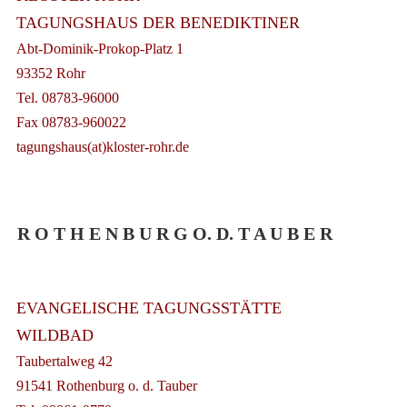
TAGUNGSHAUS DER BENEDIKTINER
Abt-Dominik-Prokop-Platz 1
93352 Rohr
Tel. 08783-96000
Fax 08783-960022
tagungshaus(at)kloster-rohr.de
R O T H E N B U R G O. D. T A U B E R
EVANGELISCHE TAGUNGSSTÄTTE
WILDBAD
Taubertalweg 42
91541 Rothenburg o. d. Tauber