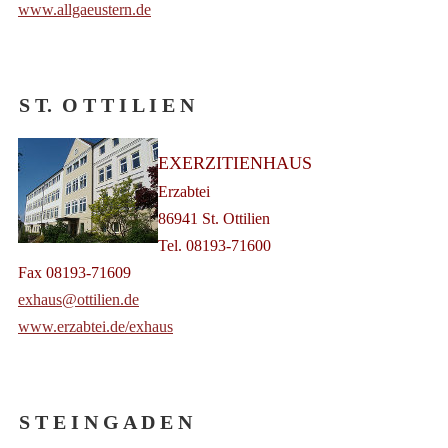
www.allgaeustern.de
S T. O T T I L I E N
EXERZITIENHAUS
Erzabtei
86941 St. Ottilien
Tel. 08193-71600
Fax 08193-71609
exhaus@ottilien.de
www.erzabtei.de/exhaus
S T E I N G A D E N