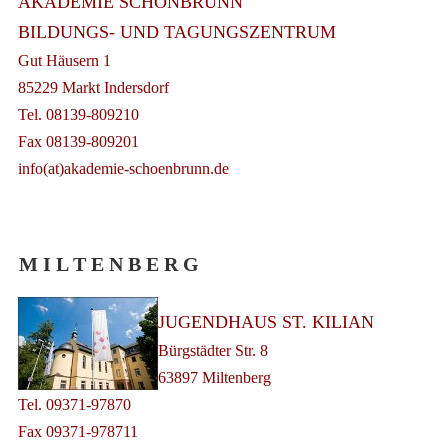
AKADEMIE SCHÖNBRUNN
BILDUNGS- UND TAGUNGSZENTRUM
Gut Häusern 1
85229 Markt Indersdorf
Tel. 08139-809210
Fax 08139-809201
info(at)akademie-schoenbrunn.de
M I L T E N B E R G
JUGENDHAUS ST. KILIAN
Bürgstädter Str. 8
63897 Miltenberg
Tel. 09371-97870
Fax 09371-978711