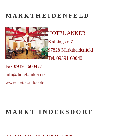
M A R K T H E I D E N F E L D
HOTEL ANKER
Kolpingstr. 7
97828 Marktheidenfeld
Tel. 09391-60040
Fax 09391-600477
info@hotel-anker.de
www.hotel-anker.de
M A R K T I N D E R S D O R F