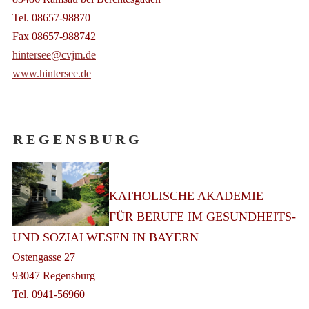
Tel. 08657-98870
Fax 08657-988742
hintersee@cvjm.de
www.hintersee.de
R E G E N S B U R G
KATHOLISCHE AKADEMIE
FÜR BERUFE IM GESUNDHEITS-
UND SOZIALWESEN IN BAYERN
Ostengasse 27
93047 Regensburg
Tel. 0941-56960