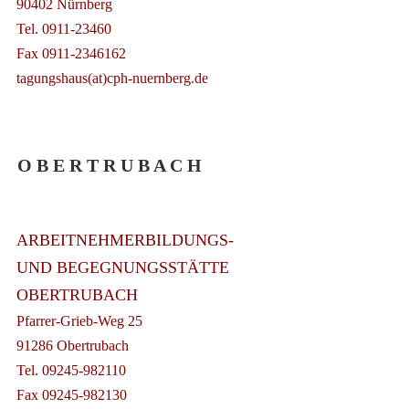
90402 Nürnberg
Tel. 0911-23460
Fax 0911-2346162
tagungshaus(at)cph-nuernberg.de
O B E R T R U B A C H
ARBEITNEHMERBILDUNGS-
UND BEGEGNUNGSSTÄTTE
OBERTRUBACH
Pfarrer-Grieb-Weg 25
91286 Obertrubach
Tel. 09245-982110
Fax 09245-982130