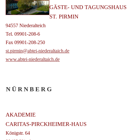
GÄSTE- UND TAGUNGSHAUS
ST. PIRMIN
94557 Niederalteich
Tel. 09901-208-6
Fax 09901-208-250
st.pirmin@abtei-niederaltaich.de
www.abtei-niederaltaich.de
N Ü R N B E R G
AKADEMIE
CARITAS-PIRCKHEIMER-HAUS
Königstr. 64