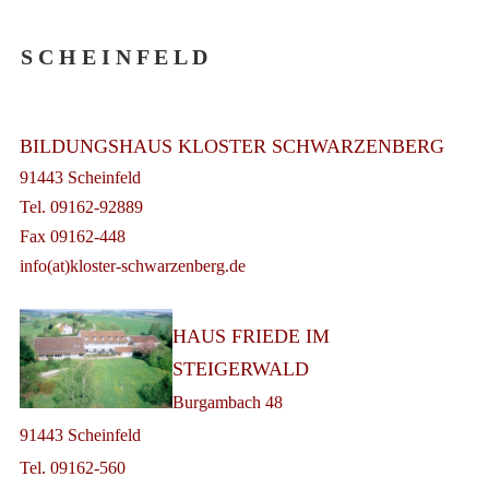
S C H E I N F E L D
BILDUNGSHAUS KLOSTER SCHWARZENBERG
91443 Scheinfeld
Tel. 09162-92889
Fax 09162-448
info(at)kloster-schwarzenberg.de
HAUS FRIEDE IM
STEIGERWALD
Burgambach 48
91443 Scheinfeld
Tel. 09162-560