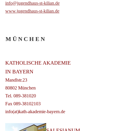
info@jugendhaus-st-kilian.de
www.jugendhaus-st-kilian.de
M Ü N C H E N
KATHOLISCHE AKADEMIE
IN BAYERN
Mandlstr.23
80802 München
Tel. 089-381020
Fax 089-38102103
info(at)kath-akademie-bayern.de
SALESIANUM