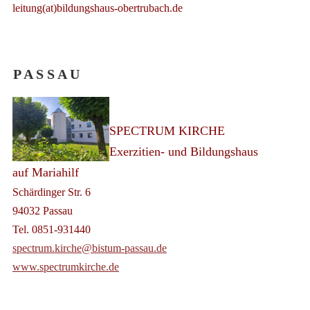
leitung(at)bildungshaus-obertrubach.de
P A S S A U
SPECTRUM KIRCHE
Exerzitien- und Bildungshaus
auf Mariahilf
Schärdinger Str. 6
94032 Passau
Tel. 0851-931440
spectrum.kirche@bistum-passau.de
www.spectrumkirche.de