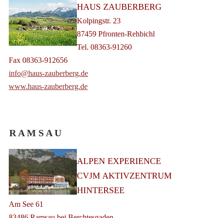
HAUS ZAUBERBERG
Kolpingstr. 23
87459 Pfronten-Rehbichl
Tel. 08363-91260
Fax 08363-912656
info@haus-zauberberg.de
www.haus-zauberberg.de
R A M S A U
ALPEN EXPERIENCE
CVJM AKTIVZENTRUM
HINTERSEE
Am See 61
83486 Ramsau bei Berchtesgaden