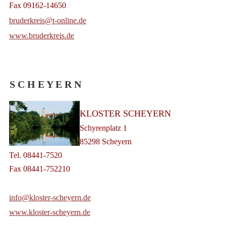
Fax 09162-14650
bruderkreis@t-online.de
www.bruderkreis.de
S C H E Y E R N
KLOSTER SCHEYERN
Schyrenplatz 1
85298 Scheyern
Tel. 08441-7520
Fax 08441-752210
info@kloster-scheyern.de
www.kloster-scheyern.de