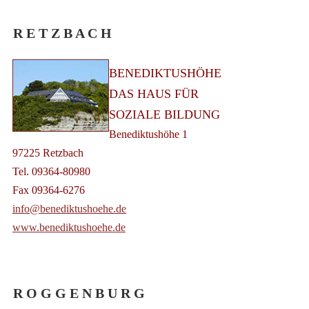
R E T Z B A C H
BENEDIKTUSHÖHE
DAS HAUS FÜR
SOZIALE BILDUNG
Benediktushöhe 1
97225 Retzbach
Tel. 09364-80980
Fax 09364-6276
info@benediktushoehe.de
www.benediktushoehe.de
R O G G E N B U R G