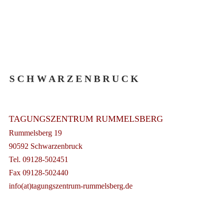
S C H W A R Z E N B R U C K
TAGUNGSZENTRUM RUMMELSBERG
Rummelsberg 19
90592 Schwarzenbruck
Tel. 09128-502451
Fax 09128-502440
info(at)tagungszentrum-rummelsberg.de