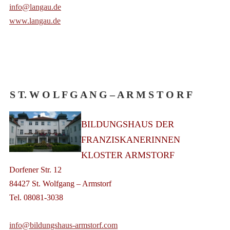
info@langau.de
www.langau.de
S T. W O L F G A N G – A R M S T O R F
BILDUNGSHAUS DER
FRANZISKANERINNEN
KLOSTER ARMSTORF
Dorfener Str. 12
84427 St. Wolfgang – Armstorf
Tel. 08081-3038
info@bildungshaus-armstorf.com