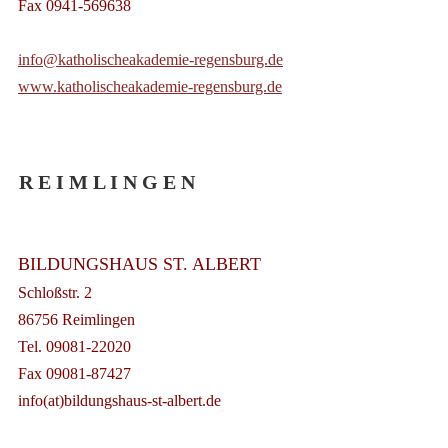
Fax 0941-569638
info@katholischeakademie-regensburg.de
www.katholischeakademie-regensburg.de
R E I M L I N G E N
BILDUNGSHAUS ST. ALBERT
Schloßstr. 2
86756 Reimlingen
Tel. 09081-22020
Fax 09081-87427
info(at)bildungshaus-st-albert.de