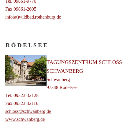
Tel. 09861-9770
Fax 09861-2605
info(at)wildbad.rothenburg.de
R Ö D E L S E E
TAGUNGSZENTRUM SCHLOSS
SCHWANBERG
Schwanberg
97348 Rödelsee
Tel. 09323-32128
Fax 09323-32116
schloss@schwanberg.de
www.schwanberg.de