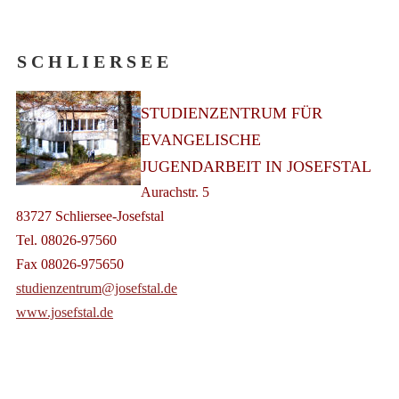
S C H L I E R S E E
STUDIENZENTRUM FÜR
EVANGELISCHE
JUGENDARBEIT IN JOSEFSTAL
Aurachstr. 5
83727 Schliersee-Josefstal
Tel. 08026-97560
Fax 08026-975650
studienzentrum@josefstal.de
www.josefstal.de