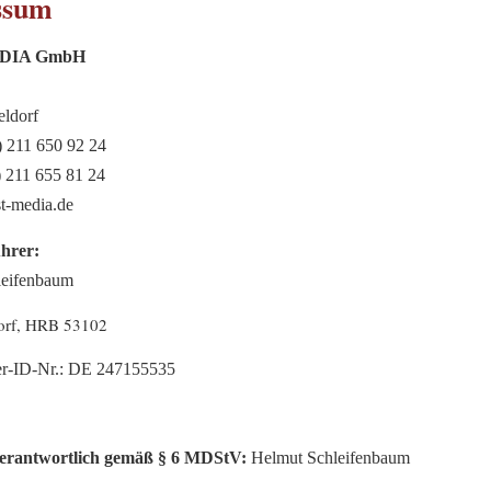
ssum
DIA GmbH
ldorf
) 211 650 92 24
) 211 655 81 24
st-media.de
ührer:
leifenbaum
orf, HRB 53102
er-ID-Nr.: DE 247155535
 verantwortlich gemäß § 6 MDStV:
Helmut Schleifenbaum