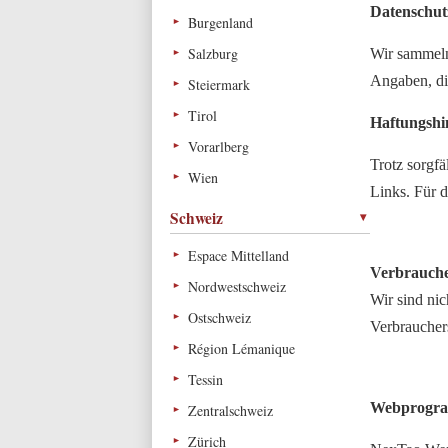
Datenschut
Burgenland
Salzburg
Wir sammeln
Angaben, die
Steiermark
Tirol
Haftungshi
Vorarlberg
Trotz sorgfä
Wien
Links. Für d
Schweiz
Espace Mittelland
Verbraucher­
Nordwestschweiz
Wir sind nic
Ostschweiz
Verbrauchers
Région Lémanique
Tessin
Webprogram
Zentralschweiz
Zürich