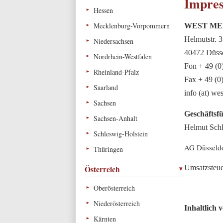
Impre
Hessen
Mecklenburg-Vorpommern
WEST ME
Helmutstr. 3
Niedersachsen
40472 Düsse
Nordrhein-Westfalen
Fon + 49 (0
Rheinland-Pfalz
Fax + 49 (0
Saarland
info (at) we
Sachsen
Geschäftsf
Sachsen-Anhalt
Helmut Sch
Schleswig-Holstein
AG Düsseld
Thüringen
Umsatzsteu
Österreich
Oberösterreich
Niederösterreich
Inhaltlich
Kärnten