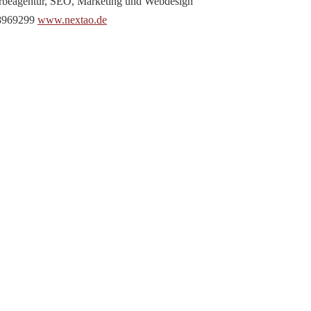
beagentur, SEO, Marketing und Webdesign
98969299
www.nextao.de