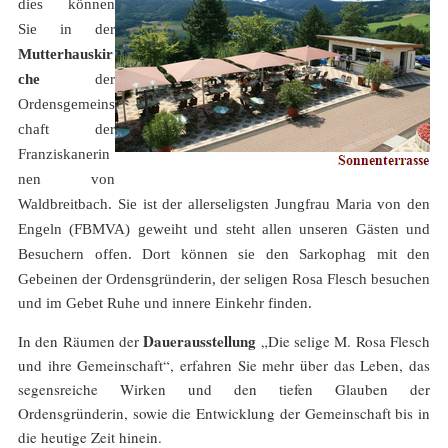
dies können
Sie in der
Mutterhauskir
che
der
Ordensgemeins
chaft der
Franziskanerin
nen von
Waldbreitbach. Sie ist der allerseligsten Jungfrau Maria von den
Engeln (FBMVA) geweiht und steht allen unseren Gästen und
Besuchern offen.
Dort können sie den Sarkophag mit den
Gebeinen der Ordensgründerin, der seligen Rosa Flesch besuchen
und im Gebet Ruhe und innere Einkehr finden.
Dauerausstellung
In den Räumen der
„Die selige M. Rosa Flesch
und ihre Gemeinschaft“, erfahren Sie mehr über das Leben, das
segensreiche Wirken und den tiefen Glauben der
Ordensgründerin, sowie die Entwicklung der Gemeinschaft bis in
die heutige Zeit hinein.