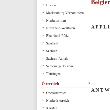
Belgie
Hessen
Mecklenburg-Vorpommern
Niedersachsen
A F F L 
Nordrhein-Westfalen
Rheinland-Pfalz
Saarland
Sachsen
Sachsen-Anhalt
Schleswig-Holstein
Thüringen
Österreich
A N T W
Oberösterreich
Niederösterreich
Kärnten