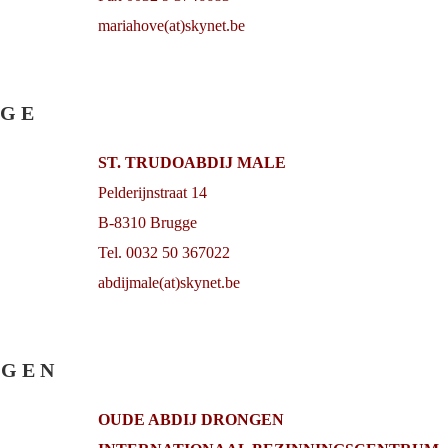
mariahove(at)skynet.be
 G E
ST. TRUDOABDIJ MALE
Pelderijnstraat 14
B-8310 Brugge
Tel. 0032 50 367022
abdijmale(at)skynet.be
 G E N
OUDE ABDIJ DRONGEN