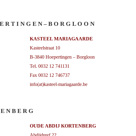
E R T I N G E N – B O R G L O O N
KASTEEL MARIAGAARDE
Kasteelstraat 10
B-3840 Hoepertingen – Borgloon
Tel. 0032 12 741131
Fax 0032 12 746737
info(at)kasteel-mariagaarde.be
 E N B E R G
OUDE ABDIJ KORTENBERG
Abdijdreef 22