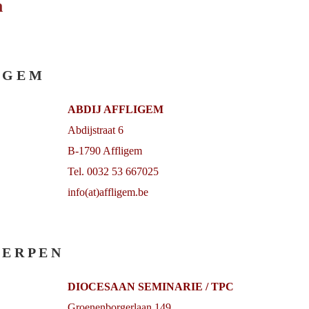
n
I G E M
ABDIJ AFFLIGEM
Abdijstraat 6
B-1790 Affligem
Tel. 0032 53 667025
info(at)affligem.be
 E R P E N
DIOCESAAN SEMINARIE / TPC
Groenenborgerlaan 149