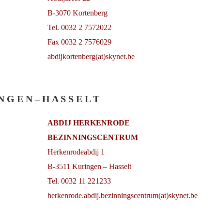
B-3070 Kortenberg
Tel. 0032 2 7572022
Fax 0032 2 7576029
abdijkortenberg(at)skynet.be
N G E N – H A S S E L T
ABDIJ HERKENRODE
BEZINNINGSCENTRUM
Herkenrodeabdij 1
B-3511 Kuringen – Hasselt
Tel. 0032 11 221233
herkenrode.abdij.bezinningscentrum(at)skynet.be