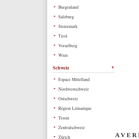
Burgenland
Salzburg
Steiermark
Tirol
Vorarlberg
Wien
Schweiz
Espace Mittelland
Nordwestschweiz
Ostschweiz
Région Lémanique
Tessin
Zentralschweiz
A V E R
Zürich