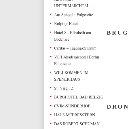
UNTERMARCHTAL
Am Spiegeln Folgeseite
Kolping-Hotels
B R U G
Hotel St. Elisabeth am
Bodensee
Caritas – Tagungszentrum
VCH Akademiehotel Berlin
Folgeseite
WILLKOMMEN IM
SPENERHAUS
St. Virgil 2
BURGHOTEL BAD BELZIG
CVJM-SUNDERHOF
D R O N
HAUS MEERESSTERN
DAS ROBERT SCHUMAN