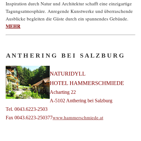
Inspiration durch Natur und Architektur schafft eine einzigartige
Tagungsatmosphäre. Anregende Kunstwerke und überraschende
Ausblicke begleiten die Gäste durch ein spannendes Gebäude.
MEHR
A N T H E R I N G B E I S A L Z B U R G
NATURIDYLL
HOTEL HAMMERSCHMIEDE
Acharting 22
A-5102 Anthering bei Salzburg
Tel. 0043.6223-2503
www.hammerschmiede.at
Fax 0043.6223-250377