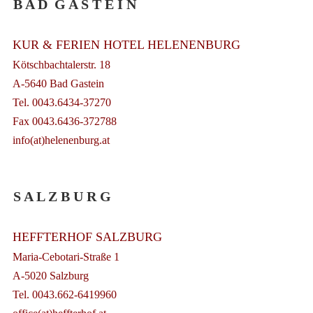
B A D G A S T E I N
KUR & FERIEN HOTEL HELENENBURG
Kötschbachtalerstr. 18
A-5640 Bad Gastein
Tel. 0043.6434-37270
Fax 0043.6436-372788
info(at)helenenburg.at
S A L Z B U R G
HEFFTERHOF SALZBURG
Maria-Cebotari-Straße 1
A-5020 Salzburg
Tel. 0043.662-6419960