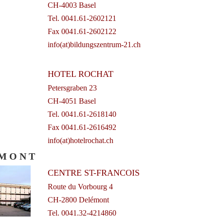
CH-4003 Basel
Tel. 0041.61-2602121
Fax 0041.61-2602122
info(at)bildungszentrum-21.ch
HOTEL ROCHAT
Petersgraben 23
CH-4051 Basel
Tel. 0041.61-2618140
Fax 0041.61-2616492
info(at)hotelrochat.ch
 M O N T
CENTRE ST-FRANCOIS
Route du Vorbourg 4
CH-2800 Delémont
Tel. 0041.32-4214860