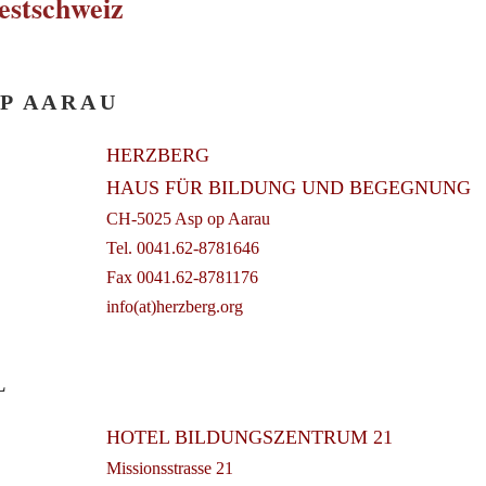
stschweiz
 P A A R A U
HERZBERG
HAUS FÜR BILDUNG UND BEGEGNUNG
CH-5025 Asp op Aarau
Tel. 0041.62-8781646
Fax 0041.62-8781176
info(at)herzberg.org
L
HOTEL BILDUNGSZENTRUM 21
Missionsstrasse 21