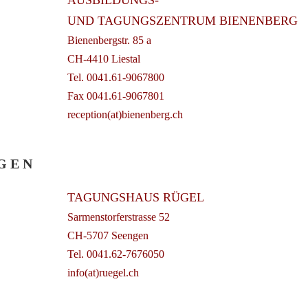
AUSBILDUNGS-
UND TAGUNGSZENTRUM BIENENBERG
Bienenbergstr. 85 a
CH-4410 Liestal
Tel. 0041.61-9067800
Fax 0041.61-9067801
reception(at)bienenberg.ch
G E N
TAGUNGSHAUS RÜGEL
Sarmenstorferstrasse 52
CH-5707 Seengen
Tel. 0041.62-7676050
info(at)ruegel.ch