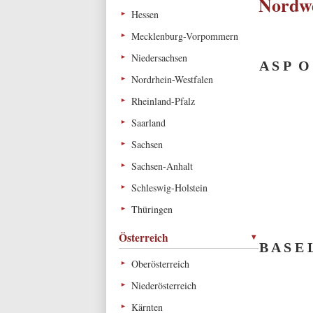
Nordwe
Hessen
Mecklenburg-Vorpommern
Niedersachsen
A S P O
Nordrhein-Westfalen
Rheinland-Pfalz
Saarland
Sachsen
Sachsen-Anhalt
Schleswig-Holstein
Thüringen
Österreich
B A S E 
Oberösterreich
Niederösterreich
Kärnten