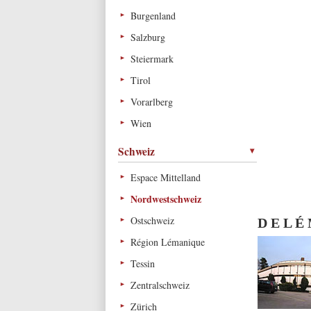
Burgenland
Salzburg
Steiermark
Tirol
Vorarlberg
Wien
Schweiz
Espace Mittelland
Nordwestschweiz
Ostschweiz
D E L É
Région Lémanique
Tessin
Zentralschweiz
Zürich