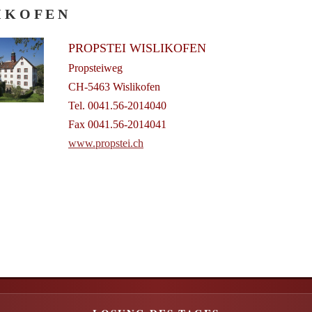
I K O F E N
PROPSTEI WISLIKOFEN
Propsteiweg
CH-5463 Wislikofen
Tel. 0041.56-2014040
Fax 0041.56-2014041
www.propstei.ch