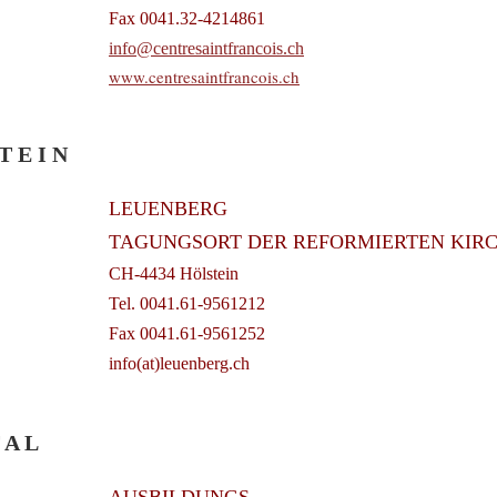
Fax 0041.32-4214861
info@centresaintfrancois.ch
www.centresaintfrancois.ch
T E I N
LEUENBERG
TAGUNGSORT DER REFORMIERTEN KIR
CH-4434 Hölstein
Tel. 0041.61-9561212
Fax 0041.61-9561252
info(at)leuenberg.ch
T A L