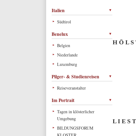
Italien
Südtirol
Benelux
H Ö L S 
Belgien
Niederlande
Luxemburg
Pilger- & Studienreisen
Reiseveranstalter
Im Portrait
Tagen in klösterlicher
Umgebung
L I E S 
BILDUNGSFORUM
KLOSTER