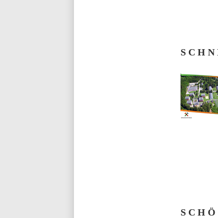
S C H N 
S C H Ö 