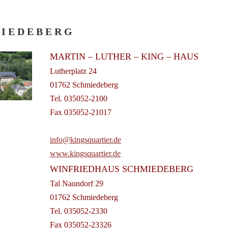
I E D E B E R G
MARTIN – LUTHER – KING – HAUS
Lutherplatz 24
01762 Schmiedeberg
Tel. 035052-2100
Fax 035052-21017
info@kingsquartier.de
www.kingsquartier.de
WINFRIEDHAUS SCHMIEDEBERG
Tal Naundorf 29
01762 Schmiedeberg
Tel. 035052-2330
Fax 035052-23326