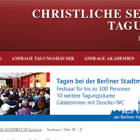
CHRISTLICHE S
TAG
G
ANFRAGE TAGUNGSHÄUSER
ANFRAGE AKADEMIEN
AS HANDBUCH Sachsen
›
Sachsen / Orte M – Z