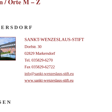
n / Orte M – Z
 E R S D O R F
SANKT-WENZESLAUS-STIFT
Dorfstr. 30
02829 Markersdorf
Tel. 035829-6270
Fax 035829-62722
info@sankt-wenzeslaus-stift.eu
www.sankt-wenzeslaus-stift.eu
S E N