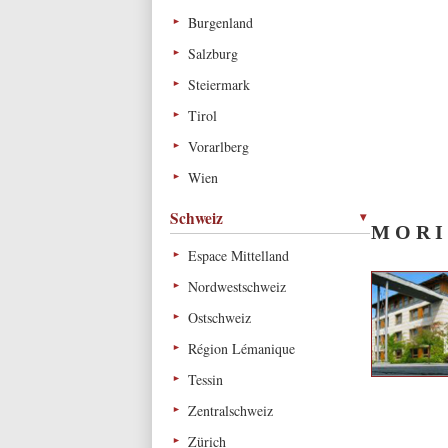
Burgenland
Salzburg
Steiermark
Tirol
Vorarlberg
Wien
Schweiz
M O R I
Espace Mittelland
Nordwestschweiz
Ostschweiz
Région Lémanique
Tessin
Zentralschweiz
Zürich