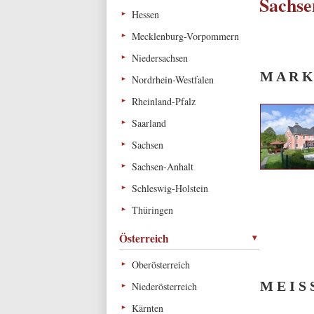
Sachse
Hessen
Mecklenburg-Vorpommern
Niedersachsen
M A R K
Nordrhein-Westfalen
Rheinland-Pfalz
Saarland
Sachsen
Sachsen-Anhalt
Schleswig-Holstein
Thüringen
Österreich
Oberösterreich
M E I S 
Niederösterreich
Kärnten