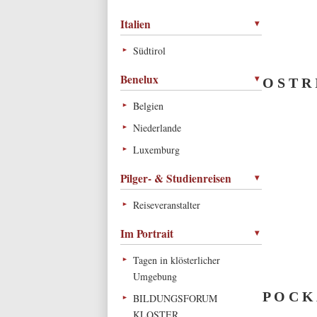
Italien
Südtirol
Benelux
O S T R 
Belgien
Niederlande
Luxemburg
Pilger- & Studienreisen
Reiseveranstalter
Im Portrait
Tagen in klösterlicher
Umgebung
P O C K
BILDUNGSFORUM
KLOSTER