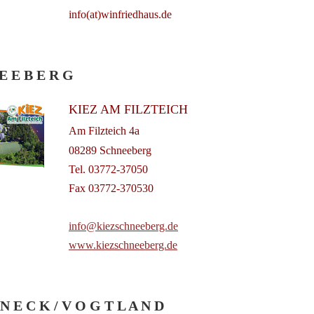
info(at)winfriedhaus.de
E E B E R G
KIEZ AM FILZTEICH
Am Filzteich 4a
08289 Schneeberg
Tel. 03772-37050
Fax 03772-370530
info@kiezschneeberg.de
www.kiezschneeberg.de
N E C K / V O G T L A N D