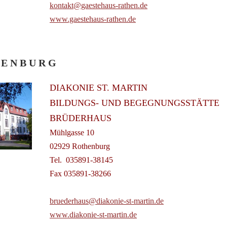
kontakt@gaestehaus-rathen.de
www.gaestehaus-rathen.de
 E N B U R G
DIAKONIE ST. MARTIN
BILDUNGS- UND BEGEGNUNGSSTÄTTE
BRÜDERHAUS
Mühlgasse 10
02929 Rothenburg
Tel. 035891-38145
Fax 035891-38266
bruederhaus@diakonie-st-martin.de
www.diakonie-st-martin.de