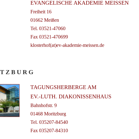
EVANGELISCHE AKADEMIE MEISSEN
Freiheit 16
01662 Meißen
Tel. 03521-47060
Fax 03521-470699
klosterhof(at)ev-akademie-meissen.de
 T Z B U R G
TAGUNGSHERBERGE AM
EV.-LUTH. DIAKONISSENHAUS
Bahnhofstr. 9
01468 Moritzburg
Tel. 035207-84540
Fax 035207-84310