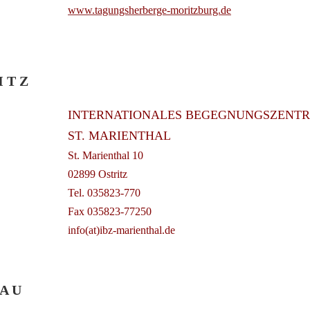
www.tagungsherberge-moritzburg.de
I T Z
INTERNATIONALES BEGEGNUNGSZENT
ST. MARIENTHAL
St. Marienthal 10
02899 Ostritz
Tel. 035823-770
Fax 035823-77250
info(at)ibz-marienthal.de
 A U